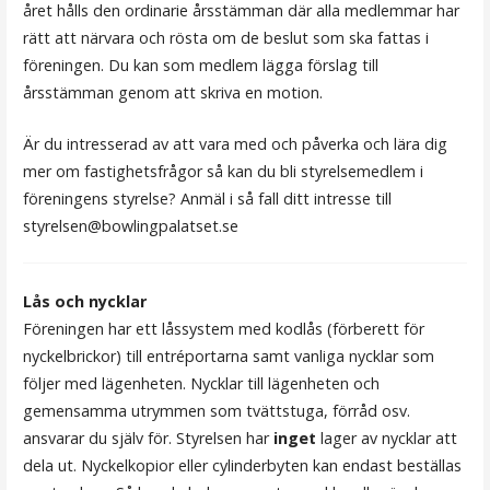
året hålls den ordinarie årsstämman där alla medlemmar har
rätt att närvara och rösta om de beslut som ska fattas i
föreningen. Du kan som medlem lägga förslag till
årsstämman genom att skriva en motion.
Är du intresserad av att vara med och påverka och lära dig
mer om fastighetsfrågor så kan du bli styrelsemedlem i
föreningens styrelse? Anmäl i så fall ditt intresse till
styrelsen@bowlingpalatset.se
Lås och nycklar
Föreningen har ett låssystem med kodlås (förberett för
nyckelbrickor) till entréportarna samt vanliga nycklar som
följer med lägenheten. Nycklar till lägenheten och
gemensamma utrymmen som tvättstuga, förråd osv.
ansvarar du själv för. Styrelsen har
inget
lager av nycklar att
dela ut. Nyckelkopior eller cylinderbyten kan endast beställas