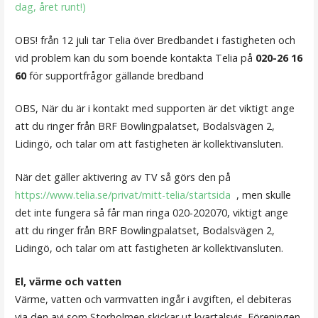
dag, året runt!)
OBS! från 12 juli tar Telia över Bredbandet i fastigheten och
vid problem kan du som boende kontakta Telia på
020-26 16
60
för supportfrågor gällande bredband
OBS, När du är i kontakt med supporten är det viktigt ange
att du ringer från BRF Bowlingpalatset, Bodalsvägen 2,
Lidingö, och talar om att fastigheten är kollektivansluten.
När det gäller aktivering av TV så görs den på
https://www.telia.se/privat/mitt-telia/startsida
, men skulle
det inte fungera så får man ringa 020-202070, viktigt ange
att du ringer från BRF Bowlingpalatset, Bodalsvägen 2,
Lidingö, och talar om att fastigheten är kollektivansluten.
El, värme och vatten
Värme, vatten och varmvatten ingår i avgiften, el debiteras
via den avi som Storholmen skickar ut kvartalsvis. Föreningen