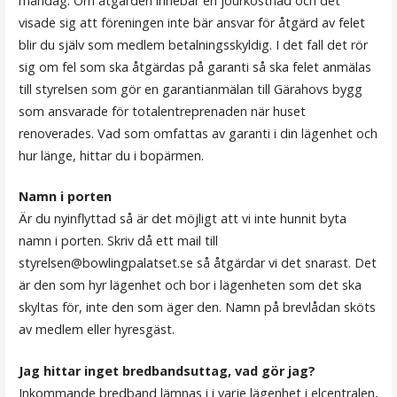
måndag. Om åtgärden innebär en jourkostnad och det
visade sig att föreningen inte bär ansvar för åtgärd av felet
blir du själv som medlem betalningsskyldig. I det fall det rör
sig om fel som ska åtgärdas på garanti så ska felet anmälas
till styrelsen som gör en garantianmälan till Gärahovs bygg
som ansvarade för totalentreprenaden när huset
renoverades. Vad som omfattas av garanti i din lägenhet och
hur länge, hittar du i bopärmen.
Namn i porten
Är du nyinflyttad så är det möjligt att vi inte hunnit byta
namn i porten. Skriv då ett mail till
styrelsen@bowlingpalatset.se så åtgärdar vi det snarast. Det
är den som hyr lägenhet och bor i lägenheten som det ska
skyltas för, inte den som äger den. Namn på brevlådan sköts
av medlem eller hyresgäst.
Jag hittar inget bredbandsuttag, vad gör jag?
Inkommande bredband lämnas i i varje lägenhet i elcentralen,