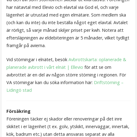
har nätavtal med Elevio och elavtal via God el, och varje
lägenhet är utrustad med egen elmätare. Som medlem ska
(och kan du inte) du inte beställa något eget elavtal. Avtalet
är rörligt, så varje månad skiljer priset per kwh. Notera att
eftersläpningen av eldebiteringen är 5 månader, vilket tydligt
framgår på avierna.
Vid störningar i elnätet, besök
Avbrottskarta: oplanerade &
planerade avbrott i vårt elnät | Ellevio
för att se om
avbrottet är en del av någon större störning i regionen. För
VA störningar kan du söka information här:
Driftstörning –
Lidingö stad
Försäkring
Föreningen täcker ej skador eller renoveringar på det inre
skiktet i er lägenhet (t ex. golv, ytskikt, innerväggar, innertak,
kök, badrum etc.) utan detta ansvaras separat av alla